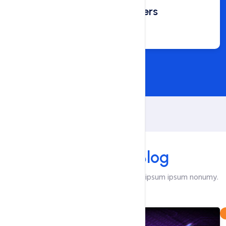
Happy Customers
200
Our Blog
Our Latest
Blog
Est amet sit vero sanctus labore no sed ipsum ipsum nonumy.