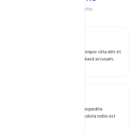
Checkout Add-On Benefits
Free Email Forwarding
Amet ipsum justo no dolores lorem tempor clita elitr et
ut, amet aliquyam et sed invidunt at kasd accusam,
dolor.
Bulk Tools
Et harum quidem rerum facilis est et expedita
distinctio. Nam libero tempore, cum soluta nobis est
eligendi optio cumque.