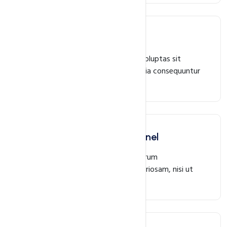
DNS Management
Nemo enim ipsam voluptatem quia voluptas sit
aspernatur aut odit aut fugit, sed quia consequuntur
magni dolores eos.
Easy To Use Control Panel
Ut enim ad minima veniam, quis nostrum
exercitationem corporis suscipit laboriosam, nisi ut
aliquid commodi consequatur.