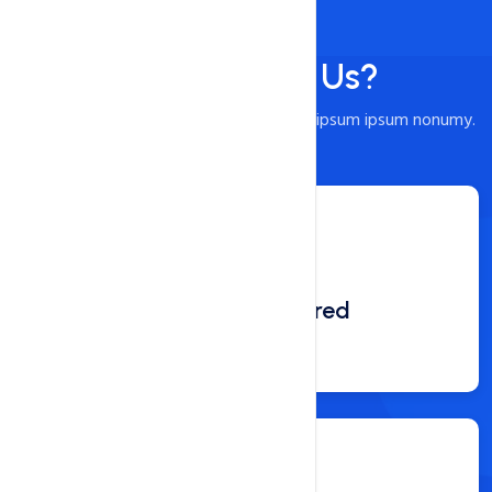
Why Choose Us?
Est amet sit vero sanctus labore no sed ipsum ipsum nonumy.
Domain Registered
36