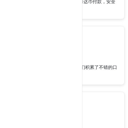
全站服务器产品支持USDT-TRC20泰达币付款，安全
高效隐私。
稳定好用
大厂品牌硬件,服务器稳定好用，我们积累了不错的口
碑
无需实名制