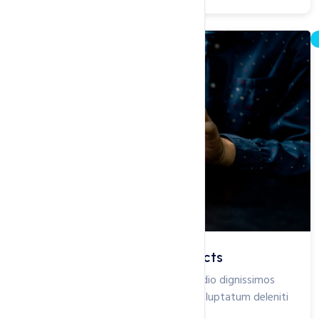
Email Hosting For Your Projects
At vero eos et accusamus et iusto odio dignissimos
ducimus qui blanditiis praesentium voluptatum deleniti
atque...