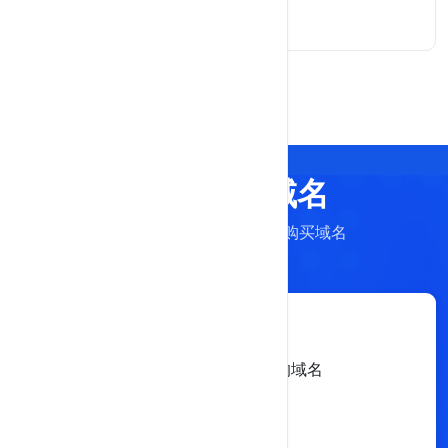
查看详细
USDT注册域名
免实名、免备案USDT付款购买域名
.com 是最常见和热销的域名
申请注册
$15
$18
/ 年