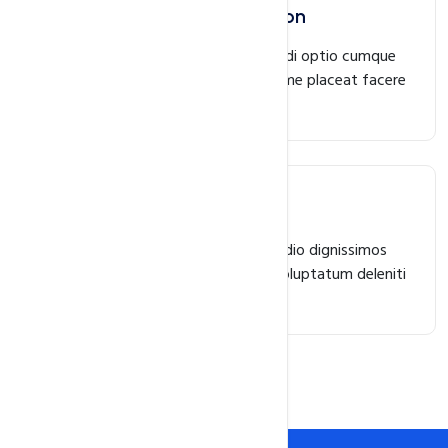
Domain Theft Protection
Nam libero tempore, nobis est eligendi optio cumque
nihil impedit quo minus id quod maxime placeat facere
possimus, omnis voluptas est.
Domain Forwarding
At vero eos et accusamus et iusto odio dignissimos
ducimus qui blanditiis praesentium voluptatum deleniti
atque corrupti dolores.