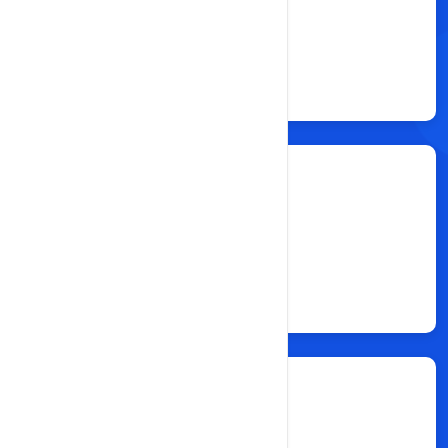
Resellers
25
Total Clients
500