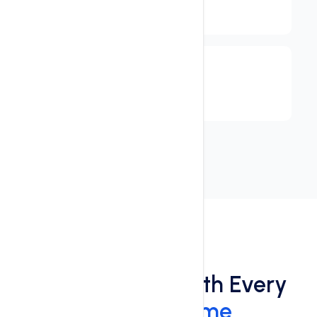
$ 1,479
.online
Starts at
$ 1,479
Benefits
Free Add-Ons With Every
Domain Name