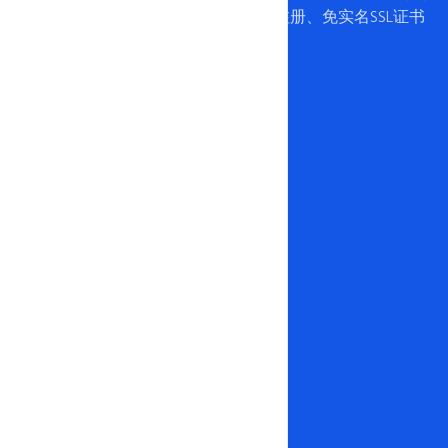
务器、USDT免实名服务器、USDT域名注册、免实名SSL证书
等服务。
电报纸飞机
support@USDTfuwuqi.com
产品导航
USDT服务器
USDT云服务器
USDT域名注册
免实名SSL证书
企业邮箱
知识库
知识库