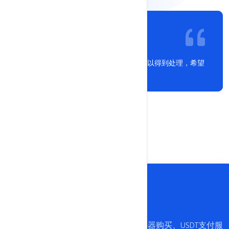
Mike
服务态度很好，发的工单基本都是很快可以得到处理，希望
服务器的自助管理尽快上线。
我们USDTfuwuqi.com平台提供USDT服务器购买、USDT支付服