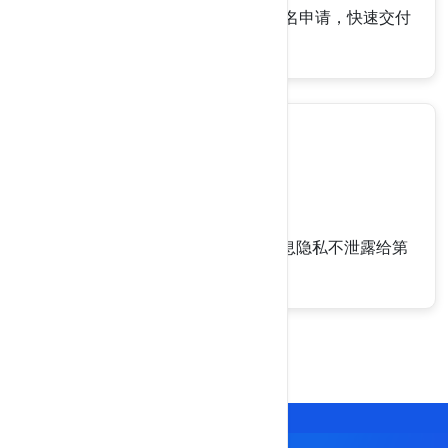
USDT服务器下单购买，全程无需实名申请，快速交付
使用。
隐私保护
网站采用高级别加密，您的交易信息隐私不泄露给第
三方。